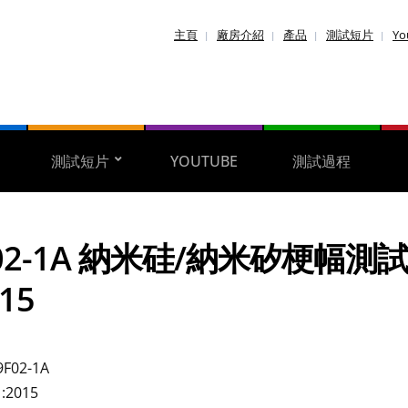
主頁
廠房介紹
產品
測試短片
Yo
測試短片
YOUTUBE
測試過程
02-1A 納米硅/納米矽梗幅測試 
15
F02-1A
1:2015