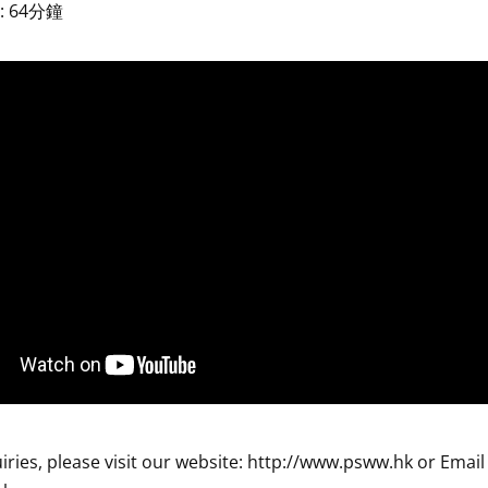
 64分鐘
iries, please visit our website: http://www.psww.hk or Email