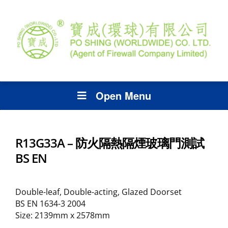
Open Menu
R13G33A – 防火隔熱隔煙玻璃門測試
BS EN
Double-leaf, Double-acting, Glazed Doorset
BS EN 1634-3 2004
Size: 2139mm x 2578mm