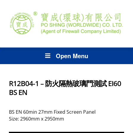
Open Menu
R12B04-1 – 防火隔熱玻璃門測試 EI60
BS EN
BS EN 60min 27mm Fixed Screen Panel
Size: 2960mm x 2950mm