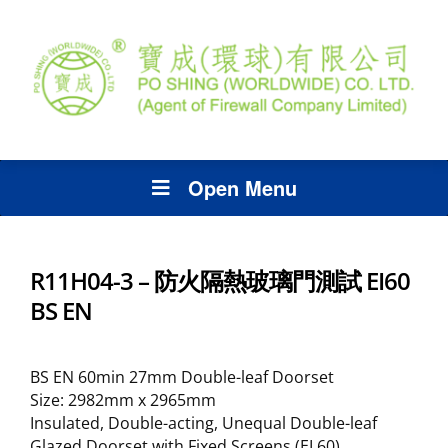
Open Menu
R11H04-3 – 防火隔熱玻璃門測試 EI60
BS EN
BS EN 60min 27mm Double-leaf Doorset
Size: 2982mm x 2965mm
Insulated, Double-acting, Unequal Double-leaf
Glazed Doorset with Fixed Screens.(EI 60)