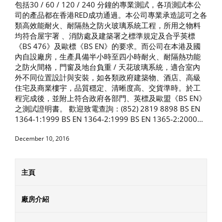
包括30 / 60 / 120 / 240 分鐘的專業測試，各項測試本公
司的產品都在香港RED成功通過。本公司專業承造認可之各
類高效能耐火、耐隔熱之防火玻璃系統工程，所用之物料
均符合屋宇署 、消防處及建築署之標準規定及合乎英標
《BS 476》及歐標《BS EN》的要求。而公司在本港及國
內自設廠房，生產具備半小時至四小時耐火、耐隔熱功能
之防火間格，門窗及地台負重 / 天花玻璃系統，適合室內
外不同位置設計與安裝，如各類政府建築物、酒店、高級
住宅及商業樓宇，品質穩定、清晰度高、交貨準時。於工
程完成後，並附上符合政府各部門、英標及歐盟《BS EN》
之測試證明書。 歡迎致電查詢：(852) 2819 8898 BS EN
1364-1:1999 BS EN 1364-2:1999 BS EN 1365-2:2000…
December 10, 2016
主頁
廠房介紹