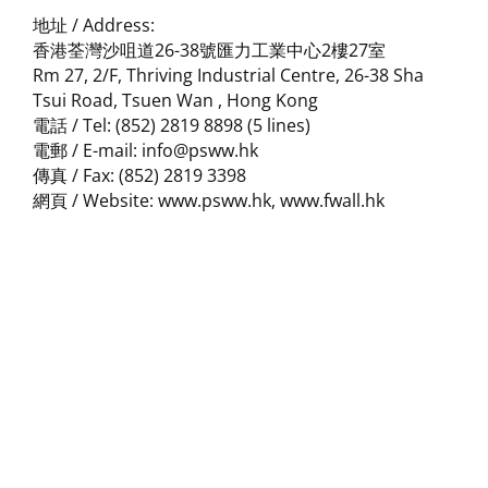
地址 / Address:
香港荃灣沙咀道26-38號匯力工業中心2樓27室
Rm 27, 2/F, Thriving Industrial Centre, 26-38 Sha
Tsui Road, Tsuen Wan , Hong Kong
電話 / Tel: (852) 2819 8898 (5 lines)
電郵 / E-mail: info@psww.hk
傳真 / Fax: (852) 2819 3398
網頁 / Website: www.psww.hk, www.fwall.hk